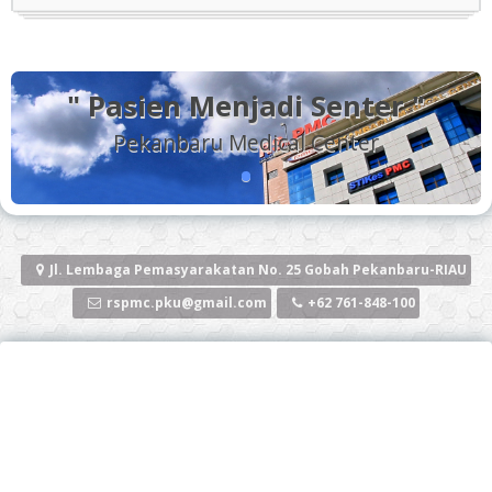
" Pasien Menjadi Senter "
Pekanbaru Medical Center
Jl. Lembaga Pemasyarakatan No. 25 Gobah Pekanbaru-RIAU
rspmc.pku@gmail.com
+62 761-848-100